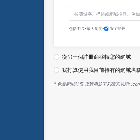
包括 TLD
最大長度
安全搜尋
從另一個註冊商移轉您的網域
我打算使用我目前持有的網域名稱 (
*
免費網域註冊 僅適用於下列擴充功能: .com, .net