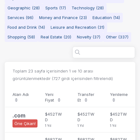
Geographic (28)
Sports (17)
Technology (28)
Services (96)
Money and Finance (23)
Education (14)
Food and Drink (14)
Leisure and Recreation (31)
Shopping (58)
Real Estate (20)
Novelty (37)
Other (337)
Toplam 23 sayfa içerisinden 1 ve 10 arası 
görüntülenmektedir (727 girdi içerisinden filtrelendi)
Alan Adı
Yeni
Transfer
Yenileme
Fiyat
Et
$452TW
$452TW
$452TW
.
com
D
D
D
Öne Çıkan!
1 Yıl
1 Yıl
1 Yıl
$682TW
$682TW
$682TW