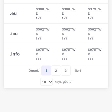
$308TW
$308TW
$379TW
.
eu
D
D
D
1 Yıl
1 Yıl
1 Yıl
$562TW
$562TW
$562TW
.
icu
D
D
D
1 Yıl
1 Yıl
1 Yıl
$975TW
$975TW
$975TW
.
info
D
D
D
1 Yıl
1 Yıl
1 Yıl
Önceki
1
2
3
İleri
kayıt göster