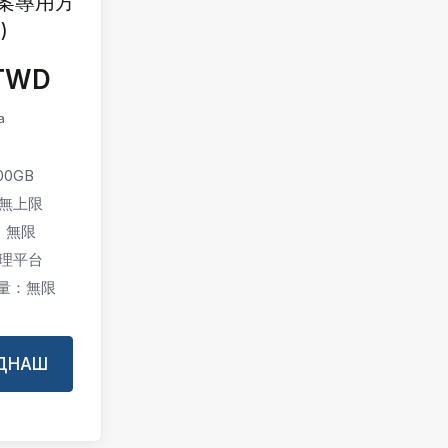
 接案專用方
)
0TWD
а
0GB
無上限
：無限
 管理平台
數量：無限
ЕДНАШ