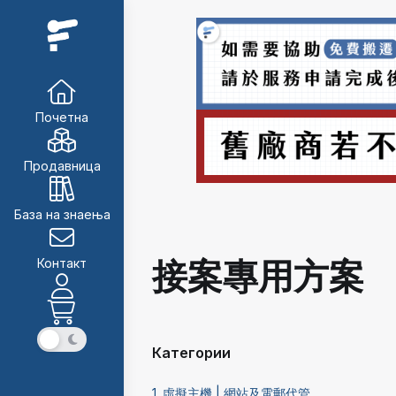
Почетна
Продавница
База на знаења
接案專用方案
Контакт
Категории
1. 虛擬主機 | 網站及電郵代管