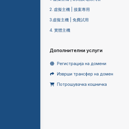
2. 虛擬主機 | 接案專用
3.虛擬主機 | 免費試用
4. 實體主機
Дополнителни услуги
Регистрација на домени
Изврши трансфер на домен
Потрошувачка кошничка