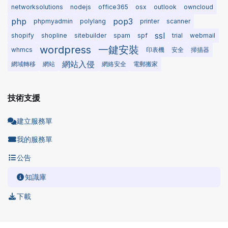
networksolutions
nodejs
office365
osx
outlook
owncloud
php
pop3
phpmyadmin
polylang
printer
scanner
ssl
shopify
shopline
sitebuilder
spam
spf
trial
webmail
wordpress
一鍵安裝
whmcs
印表機
安全
掃描器
網站入侵
網域轉移
網站
網絡安全
電郵搬家
技術支援
建立服務單
我的服務單
公告
知識庫
下載