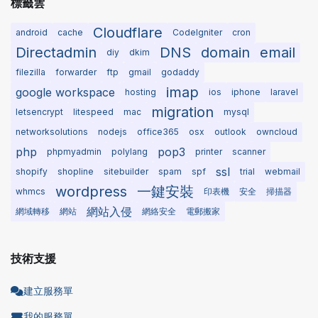
標籤雲
Cloudflare
android
cache
CodeIgniter
cron
Directadmin
DNS
domain
email
diy
dkim
filezilla
forwarder
ftp
gmail
godaddy
imap
google workspace
hosting
ios
iphone
laravel
migration
letsencrypt
litespeed
mac
mysql
networksolutions
nodejs
office365
osx
outlook
owncloud
php
pop3
phpmyadmin
polylang
printer
scanner
ssl
shopify
shopline
sitebuilder
spam
spf
trial
webmail
wordpress
一鍵安裝
whmcs
印表機
安全
掃描器
網站入侵
網域轉移
網站
網絡安全
電郵搬家
技術支援
建立服務單
我的服務單