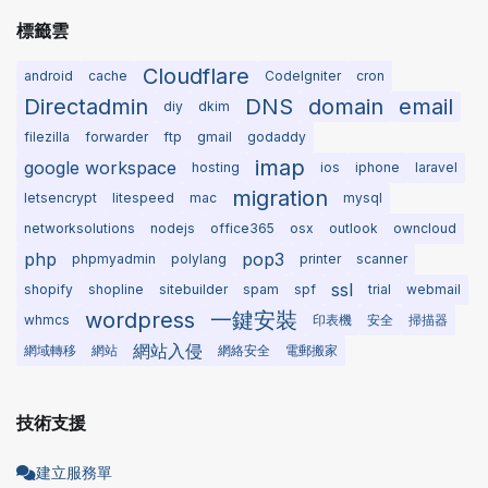
標籤雲
Cloudflare
android
cache
CodeIgniter
cron
Directadmin
DNS
domain
email
diy
dkim
filezilla
forwarder
ftp
gmail
godaddy
imap
google workspace
hosting
ios
iphone
laravel
migration
letsencrypt
litespeed
mac
mysql
networksolutions
nodejs
office365
osx
outlook
owncloud
php
pop3
phpmyadmin
polylang
printer
scanner
ssl
shopify
shopline
sitebuilder
spam
spf
trial
webmail
wordpress
一鍵安裝
whmcs
印表機
安全
掃描器
網站入侵
網域轉移
網站
網絡安全
電郵搬家
技術支援
建立服務單