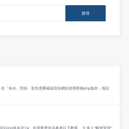
任務」 3) 在「命令」部份，首先需要確認現在網站使用那個php版本，假設
預設php版本是7.4，如需要更改請參考以下教學。 1) 進入"帳號管理"