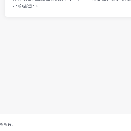
> "域名設定" >...
。版權所有。