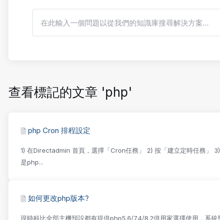
查看標記的文章 'php'
php Cron 排程設定
1) 在Directadmin 首頁，選擇「Cron任務」 2) 按「建立定時
是php...
如何更改php版本?
現時科比全部主機預設都有提供php5.6/7.4/8.2供用家選擇使用，系統