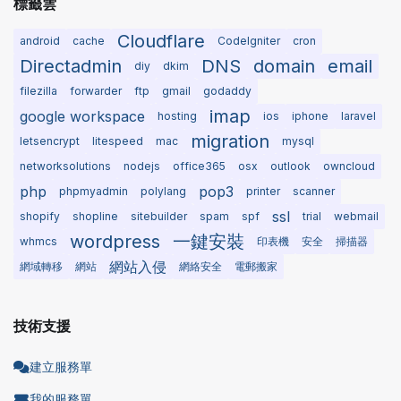
標籤雲
Cloudflare
android
cache
CodeIgniter
cron
Directadmin
DNS
domain
email
diy
dkim
filezilla
forwarder
ftp
gmail
godaddy
imap
google workspace
hosting
ios
iphone
laravel
migration
letsencrypt
litespeed
mac
mysql
networksolutions
nodejs
office365
osx
outlook
owncloud
php
pop3
phpmyadmin
polylang
printer
scanner
ssl
shopify
shopline
sitebuilder
spam
spf
trial
webmail
wordpress
一鍵安裝
whmcs
印表機
安全
掃描器
網站入侵
網域轉移
網站
網絡安全
電郵搬家
技術支援
建立服務單
我的服務單