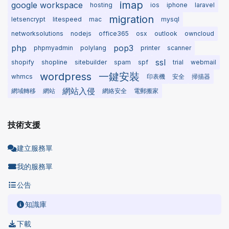
imap
google workspace
hosting
ios
iphone
laravel
migration
letsencrypt
litespeed
mac
mysql
networksolutions
nodejs
office365
osx
outlook
owncloud
php
pop3
phpmyadmin
polylang
printer
scanner
ssl
shopify
shopline
sitebuilder
spam
spf
trial
webmail
wordpress
一鍵安裝
whmcs
印表機
安全
掃描器
網站入侵
網域轉移
網站
網絡安全
電郵搬家
技術支援
建立服務單
我的服務單
公告
知識庫
下載