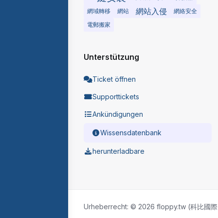
網站入侵
網域轉移
網站
網絡安全
電郵搬家
Unterstützung
Ticket öffnen
Supporttickets
Ankündigungen
Wissensdatenbank
herunterladbare
Urheberrecht: © 2026 floppy.tw (科比國際).