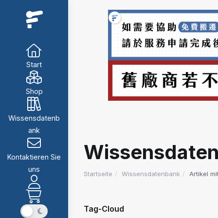
Start
Shop
Wissensdatenb
ank
Wissensdate
Kontaktieren Sie
uns
Startseite
Wissensdatenbank
Artikel m
Tag-Cloud