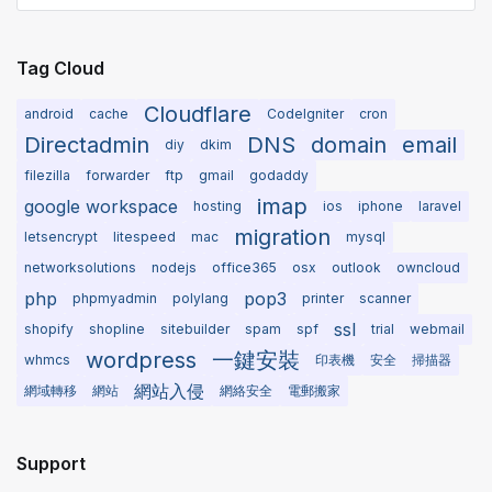
Tag Cloud
Cloudflare
android
cache
CodeIgniter
cron
Directadmin
DNS
domain
email
diy
dkim
filezilla
forwarder
ftp
gmail
godaddy
imap
google workspace
hosting
ios
iphone
laravel
migration
letsencrypt
litespeed
mac
mysql
networksolutions
nodejs
office365
osx
outlook
owncloud
php
pop3
phpmyadmin
polylang
printer
scanner
ssl
shopify
shopline
sitebuilder
spam
spf
trial
webmail
wordpress
一鍵安裝
whmcs
印表機
安全
掃描器
網站入侵
網域轉移
網站
網絡安全
電郵搬家
Support