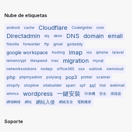
Nube de etiquetas
Cloudflare
android
cache
CodeIgniter
cron
Directadmin
DNS
domain
email
diy
dkim
filezilla
forwarder
ftp
gmail
godaddy
imap
google workspace
hosting
ios
iphone
laravel
migration
letsencrypt
litespeed
mac
mysql
networksolutions
nodejs
office365
osx
outlook
owncloud
php
pop3
phpmyadmin
polylang
printer
scanner
ssl
shopify
shopline
sitebuilder
spam
spf
trial
webmail
wordpress
一鍵安裝
whmcs
印表機
安全
掃描器
網站入侵
網域轉移
網站
網絡安全
電郵搬家
Soporte